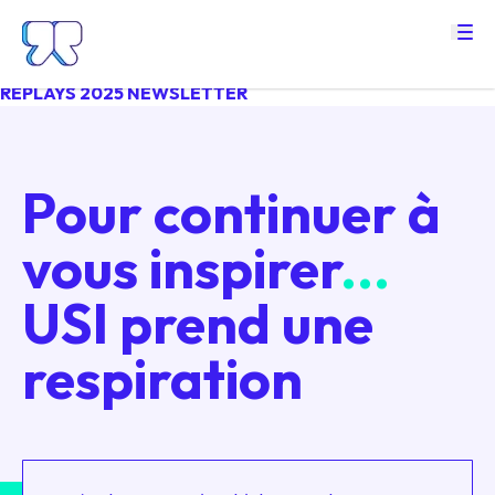
Pour continuer à vous inspirer...
USI
prend une respiration.
La conf’ des décideurs engagés by OCTO
REPLAYS 2025
NEWSLETTER
Pour continuer à
vous inspirer
...
USI prend une
respiration