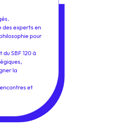
gés.
e des experts en
philosophie pour
t du SBF 120 à
tégiques,
gner la
rencontres et