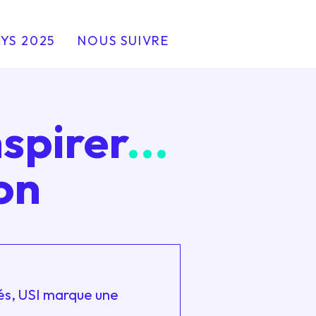
YS 2025
NOUS SUIVRE
nspirer
...
on
gés, USI marque une