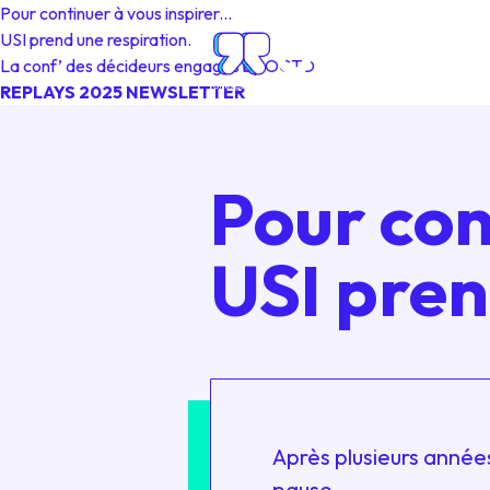
Pour continuer à vous inspirer...
USI
prend une respiration.
La conf’ des décideurs engagés by OCTO
REPLAYS 2025
NEWSLETTER
Pour con
USI pren
Après plusieurs année
pause.