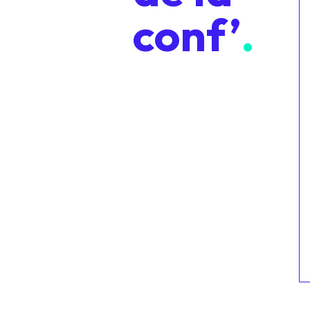
conf’
.