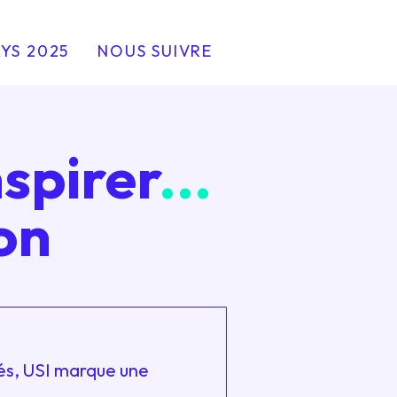
YS 2025
NOUS SUIVRE
nspirer
...
on
gés, USI marque une