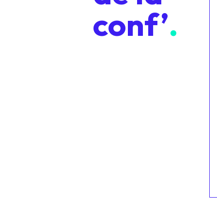
conf’
.