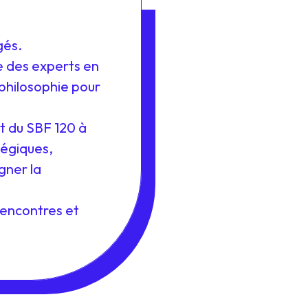
gés.
e des experts en
philosophie pour
t du SBF 120 à
tégiques,
gner la
rencontres et