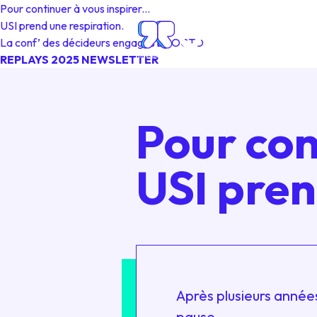
Pour continuer à vous inspirer...
USI
prend une respiration.
La conf’ des décideurs engagés by OCTO
REPLAYS 2025
NEWSLETTER
Pour con
USI pren
Après plusieurs année
pause.